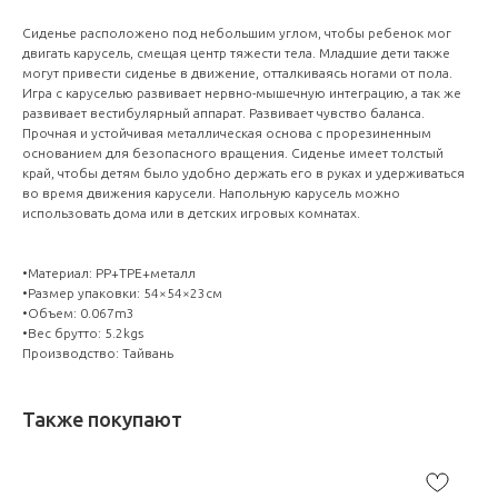
Сиденье расположено под небольшим углом, чтобы ребенок мог
двигать карусель, смещая центр тяжести тела. Младшие дети также
могут привести сиденье в движение, отталкиваясь ногами от пола.
Игра с каруселью развивает нервно-мышечную интеграцию, а так же
развивает вестибулярный аппарат. Развивает чувство баланса.
Прочная и устойчивая металлическая основа с прорезиненным
основанием для безопасного вращения. Сиденье имеет толстый
край, чтобы детям было удобно держать его в руках и удерживаться
во время движения карусели. Напольную карусель можно
использовать дома или в детских игровых комнатах.
•Материал: PP+TPE+металл
•Размер упаковки: 54×54×23cм
•Объем: 0.067m3
•Вес брутто: 5.2kgs
Производство: Тайвань
Также покупают