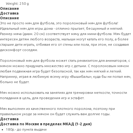
Weight: 250 g
Описание
Доставка
Описание
Это не просто мяч для футбола, это поролоновый мяч для футбола!
Идеальный мяч для игры дома - отлично прыгает, бесшумный и мягкий.
Размер мяча (диам. 20 см) соответствует мячу для мини-футбола. Мяч будет
интересен детям любого возраста, малыши могут катать его полу, а более
старшие дети играть, отбивая его от стены или пола, при этом, не создавая
дискомфорт соседям.
Поролоновый мяч для футбола может стать реквизитом для аниматоров, с
мячом можно придумать множество игр с детьми. С поролоновым мячом
любая подвижная игра будет безопасной, так как мяч мягкий и легкий.
Например, играя в любимую всему игру «Вышибалы», куда бы ни попал мяч,
больно не будет.
Мяч можно использовать на занятиях для тренировки меткости, точности
попадания в цель, для проведения игр и эстафет.
Мяч выполнен из качественного плотного поролона, поэтому при
правильном уходе за мячом он будет служить вам долгие годы.
Доставка
Доставка по Москве в пределах МКАД (1-2 дня)
180р.- до пункта выдачи