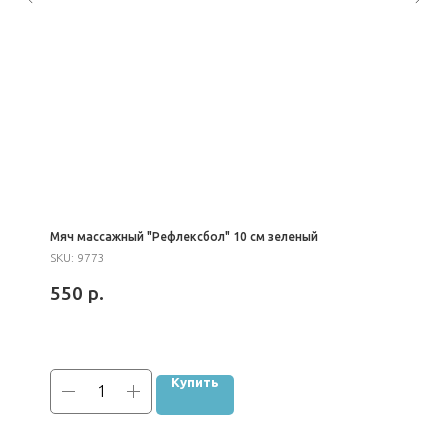
Мяч массажный "Рефлексбол" 10 см зеленый
SKU:
9773
550
р.
Купить