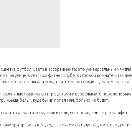
сцветка футбол, цвета в ассортименте) это универсальный мяч для
ома, на улице, в детском фитнес клубе, в игровой комнате и так да
тбивая его от стены или пола, при этом, не создавая дискомфорт сос
различных подвижных игр с детьми и взрослыми. С поролоновым мя
гру «Вышибалы», куда бы ни попал мяч, больно не будет.
кости, точности попадания в цель, для проведения игр и эстафет.
тому при правильном уходе за мячом он будет служить вам долгие