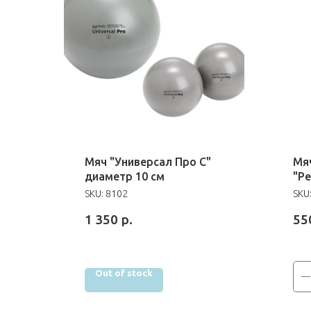
Мяч "Универсал Про С"
Мя
диаметр 10 см
"Р
зе
SKU:
8102
SKU
1 350
р.
55
Out of stock