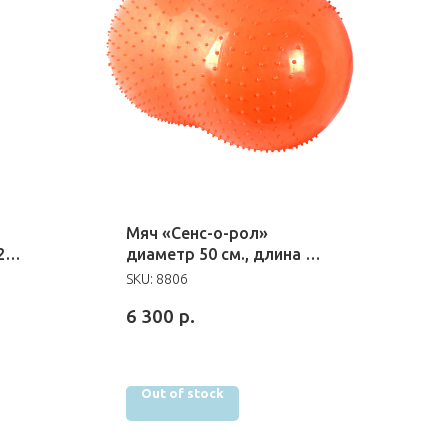
Мяч «Сенс-о-рол»
20
диаметр 50 см., длина 80
см.
SKU:
8806
6 300
р.
Out of stock