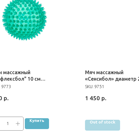
ч массажный
Мяч массажный
ефлексбол" 10 см
«Сенсибол» диаметр 
леный
см.
:
9773
SKU:
9751
0
р.
1 450
р.
Купить
Out of stock