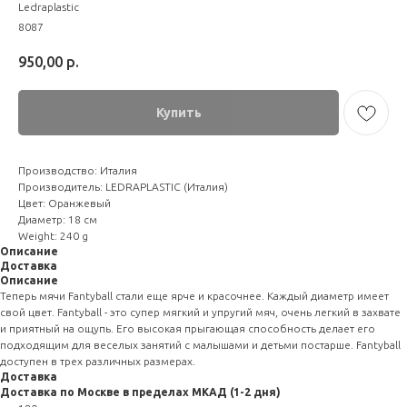
Ledraplastic
8087
950,00
р.
Купить
Производство: Италия
Производитель: LEDRAPLASTIC (Италия)
Цвет: Оранжевый
Диаметр: 18 см
Weight: 240 g
Описание
Доставка
Описание
Теперь мячи Fantyball стали еще ярче и красочнее. Каждый диаметр имеет
свой цвет. Fantyball - это супер мягкий и упругий мяч, очень легкий в захвате
и приятный на ощупь. Его высокая прыгающая способность делает его
подходящим для веселых занятий с малышами и детьми постарше. Fantyball
доступен в трех различных размерах.
Доставка
Доставка по Москве в пределах МКАД (1-2 дня)